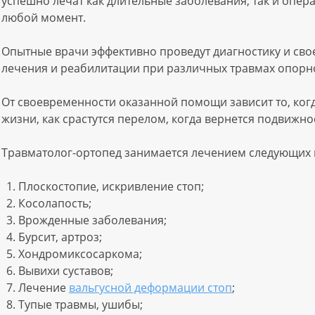
успешно лечат как длительные заболевания, так и опер
любой момент.
Опытные врачи эффективно проведут диагностику и св
лечения и реабилитации при различных травмах опорно
От своевременности оказанной помощи зависит то, ког
жизни, как срастутся перелом, когда вернется подвижн
Травматолог-ортопед занимается лечением следующих 
Плоскостопие, искривление стоп;
Косолапость;
Врожденные заболевания;
Бурсит, артроз;
Хондромиксосаркома;
Вывихи суставов;
Лечение
вальгусной деформации стоп
;
Тупые травмы, ушибы;